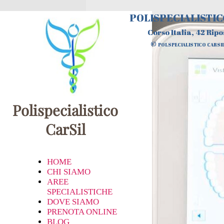
POLISPECIALISTIC
POLISPECIALISTIC
Corso Italia, 42 Ripo
Corso Italia, 42 Ripo
©
©
POLSPECIALISTICO CARSI
POLSPECIALISTICO CARSI
Polispecialistico
CarSil
HOME
CHI SIAMO
AREE
SPECIALISTICHE
DOVE SIAMO
PRENOTA ONLINE
BLOG